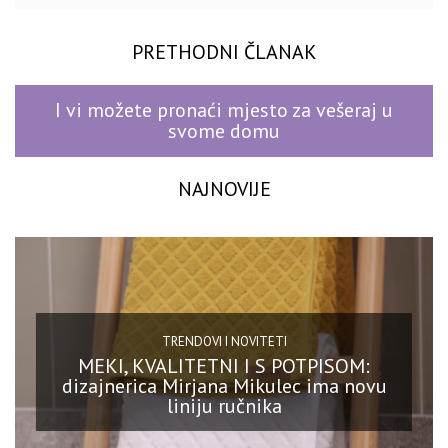
PRETHODNI ČLANAK
I vi možete pronaći mjesto za vešeraj u
svome domu
NAJNOVIJE
TRENDOVI I NOVITETI
MEKI, KVALITETNI I S POTPISOM:
dizajnerica Mirjana Mikulec ima novu
liniju ručnika