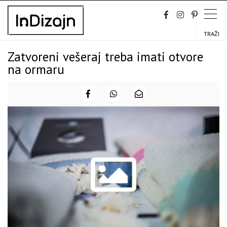
Skip
to
content
TRAŽI
Zatvoreni vešeraj treba imati otvore
na ormaru