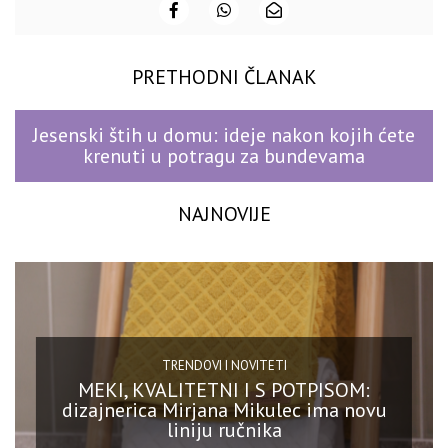
PRETHODNI ČLANAK
Jesenski štih u domu: ideje nakon kojih ćete
krenuti u potragu za bundevama
NAJNOVIJE
TRENDOVI I NOVITETI
MEKI, KVALITETNI I S POTPISOM:
dizajnerica Mirjana Mikulec ima novu
liniju ručnika