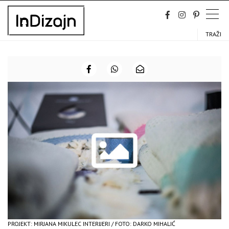
Skip
to
content
TRAŽI
PROJEKT: MIRJANA MIKULEC INTERIJERI / FOTO: DARKO MIHALIĆ