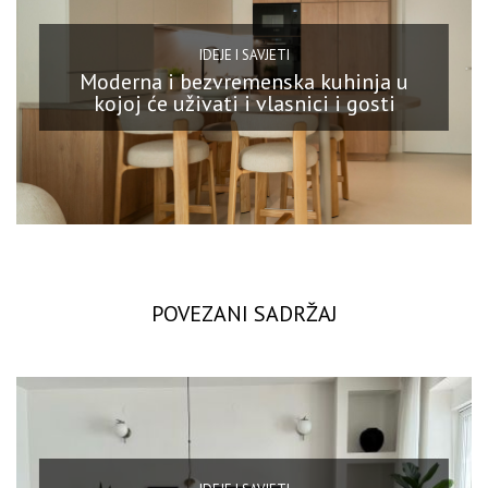
IDEJE I SAVJETI
Moderna i bezvremenska kuhinja u
kojoj će uživati i vlasnici i gosti
POVEZANI SADRŽAJ