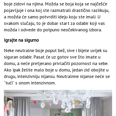
boje zidovi na njima. Možda se boja koja se najčešće
pojavljuje i ona koj ste razmatrali drastično razlikuju,
a možda će samo potvrditi ideju koju ste imali. U
svakom slučaju, to je dobar start za odabir koji vas
možda i odvede do potpuno neočekivanog izbora.
Igrajte na sigurno
Neke neutralne boje poput bež, sive i bijele uvijek su
siguran odabir. Pasat će uz gotov sve što imate u
domu, a neće pretjerano privlačiti pozornost na sebe.
Ako ipak želite malo boje u domu, jedan zid obojite u
drugu, intenzivniju nijansu. Neutralnne nijanse neće se
“tući” s onom intenzivnom.