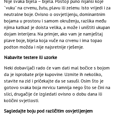
Nije svaka bijela – bijela. Postoji puno nijansi koje
“vuku” na crvenu, žutu, plavu ili zelenu. Isto vrijedi i za
neutralne boje. Ovisno o osvjetljenju, dominantnim
bojama u prostoru i samom okruženju, razlika među
njima katkad je doista velika, a može i uništiti ukupan
dojam interijera. Na primjer, ako vam je namještaj
plave boje, bijela koja vuče na crvenu i ima topao
podton možda i nije najsretnije rješenje.
Nabavite testere ili uzorke
Neki dobavljači rado će vam dati mal bočice s bojom
da je isprobate prije kupovine. Uzmite ih nekoliko,
stavite na zid i pričekajte da se sasuši. Osim što je
gotovo svaka boja mrvicu tamnija nego što se čini na
slici, drugačije će izgledati ovisno o dobu dana ili
količini svjetlosti.
Sagledajte boju pod različitim osvjetljenjem