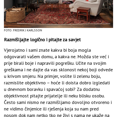
FOTO: FREDRIK J KARLSSON
Razmišljajte logično i pitajte za savjet
Vjerojatno i sami znate kakva bi boja mogla
odgovarati vašem domu, a kakva ne. Možda ste već i
prije birali boje i napravili pogrešku. Učite na svojim
greškama i ne dajte da vas sklonost nekoj boji odvede
u krivom smjeru. Na primjer, volite li zelenu boju,
razmislite objektivno – hoće li doista dobro izgledati
u dnevnom boravku i spavaćoj sobi? Za dodatnu
objektivnost pitajte prijatelje ili neku blisku osobu.
Često sami nismo ne razmišljamo dovoljno otvoreno i
ne vidimo činjenice ili rješenja koja su nam pred
nosom dok nam netko tko ne živi s nama ne ukaže na