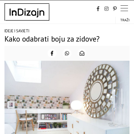
Skip
to
content
TRAŽI
IDEJE I SAVJETI
Kako odabrati boju za zidove?