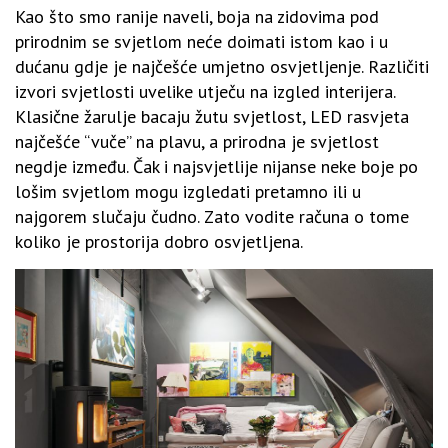
Kao što smo ranije naveli, boja na zidovima pod
prirodnim se svjetlom neće doimati istom kao i u
dućanu gdje je najčešće umjetno osvjetljenje. Različiti
izvori svjetlosti uvelike utječu na izgled interijera.
Klasične žarulje bacaju žutu svjetlost, LED rasvjeta
najčešće “vuče” na plavu, a prirodna je svjetlost
negdje između. Čak i najsvjetlije nijanse neke boje po
lošim svjetlom mogu izgledati pretamno ili u
najgorem slučaju čudno. Zato vodite računa o tome
koliko je prostorija dobro osvjetljena.