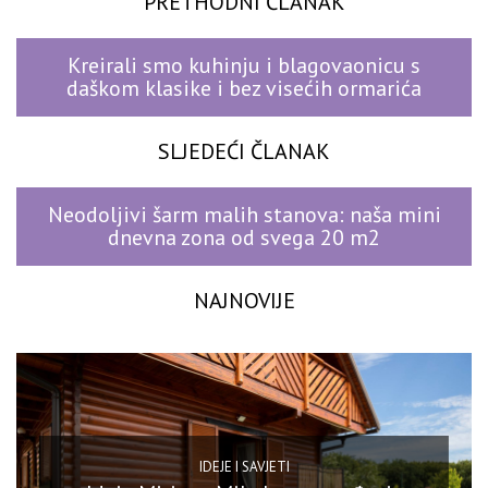
PRETHODNI ČLANAK
Kreirali smo kuhinju i blagovaonicu s
daškom klasike i bez visećih ormarića
SLJEDEĆI ČLANAK
Neodoljivi šarm malih stanova: naša mini
dnevna zona od svega 20 m2
NAJNOVIJE
IDEJE I SAVJETI