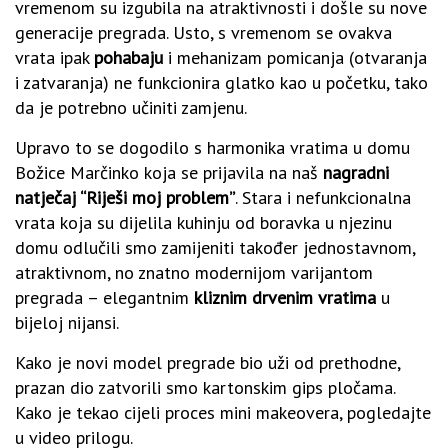
vremenom su izgubila na atraktivnosti i došle su nove
generacije pregrada. Usto, s vremenom se ovakva
vrata ipak
pohabaju
i mehanizam pomicanja (otvaranja
i zatvaranja) ne funkcionira glatko kao u početku, tako
da je potrebno učiniti zamjenu.
Upravo to se dogodilo s harmonika vratima u domu
Božice Marčinko koja se prijavila na naš
nagradni
natječaj “Riješi moj problem”
. Stara i nefunkcionalna
vrata koja su dijelila kuhinju od boravka u njezinu
domu odlučili smo zamijeniti također jednostavnom,
atraktivnom, no znatno modernijom varijantom
pregrada – elegantnim
kliznim drvenim vratima
u
bijeloj nijansi.
Kako je novi model pregrade bio uži od prethodne,
prazan dio zatvorili smo kartonskim gips pločama.
Kako je tekao cijeli proces mini makeovera, pogledajte
u video prilogu.