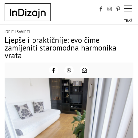
Skip
to
content
TRAŽI
IDEJE I SAVJETI
Ljepše i praktičnije: evo čime
zamijeniti staromodna harmonika
vrata