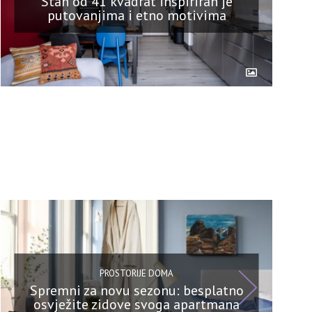
Stan od 41 kvadrat inspiriran je
putovanjima i etno motivima
PROSTORIJE DOMA
Spremni za novu sezonu: besplatno
osvježite zidove svoga apartmana