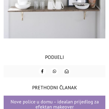
PODIJELI
PRETHODNI ČLANAK
Nove police u domu – idealan prijedlog za
efektan makeover