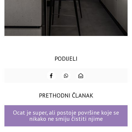
PODIJELI
PRETHODNI ČLANAK
Ocat je super, ali postoje površine koje se
nikako ne smiju čistiti njime