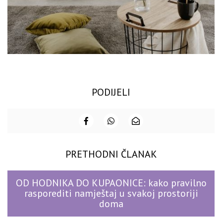
PODIJELI
PRETHODNI ČLANAK
OD HODNIKA DO KUPAONICE: kako pravilno
rasporediti namještaj u svakoj prostoriji
doma