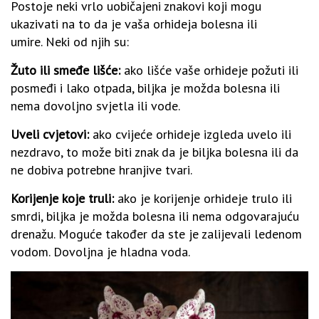
Postoje neki vrlo uobičajeni znakovi koji mogu
ukazivati ​​na to da je vaša orhideja bolesna ili
umire. Neki od njih su:
Žuto ili smeđe lišće:
ako lišće vaše orhideje požuti ili
posmeđi i lako otpada, biljka je možda bolesna ili
nema dovoljno svjetla ili vode.
Uveli cvjetovi:
ako cvijeće orhideje izgleda uvelo ili
nezdravo, to može biti znak da je biljka bolesna ili da
ne dobiva potrebne hranjive tvari.
Korijenje koje truli:
ako je korijenje orhideje trulo ili
smrdi, biljka je možda bolesna ili nema odgovarajuću
drenažu. Moguće također da ste je zalijevali ledenom
vodom. Dovoljna je hladna voda.