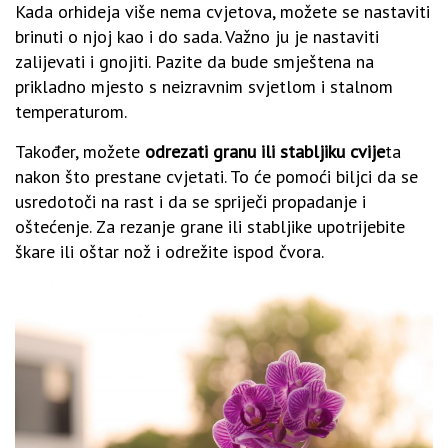
Kada orhideja više nema cvjetova, možete se nastaviti
brinuti o njoj kao i do sada. Važno ju je nastaviti
zalijevati i gnojiti. Pazite da bude smještena na
prikladno mjesto s neizravnim svjetlom i stalnom
temperaturom.
Također, možete
odrezati granu ili stabljiku cvije
ta
nakon što prestane cvjetati. To će pomoći biljci da se
usredotoči na rast i da se spriječi propadanje i
oštećenje. Za rezanje grane ili stabljike upotrijebite
škare ili oštar nož i odrežite ispod čvora.