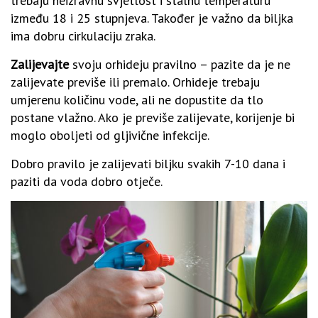
trebaju neizravnu svjetlost i stalnu temperaturu
između 18 i 25 stupnjeva. Također je važno da biljka
ima dobru cirkulaciju zraka.
Zalijevajte
svoju orhideju pravilno – pazite da je ne
zalijevate previše ili premalo. Orhideje trebaju
umjerenu količinu vode, ali ne dopustite da tlo
postane vlažno. Ako je previše zalijevate, korijenje bi
moglo oboljeti od gljivične infekcije.
Dobro pravilo je zalijevati biljku svakih 7-10 dana i
paziti da voda dobro otječe.