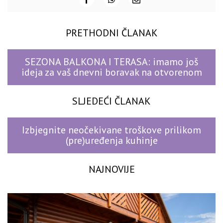
PRETHODNI ČLANAK
SEZONA BALKONA I TERASA: imamo još
ideja za vaš dnevni boravak na otvorenom
SLJEDEĆI ČLANAK
Izbjegnite neočekivane troškove prilikom
(pre)uređenja kuhinje
NAJNOVIJE