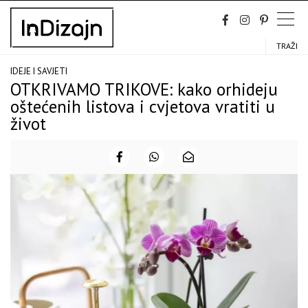
Skip
to
content
TRAŽI
IDEJE I SAVJETI
OTKRIVAMO TRIKOVE: kako orhideju
oštećenih listova i cvjetova vratiti u
život