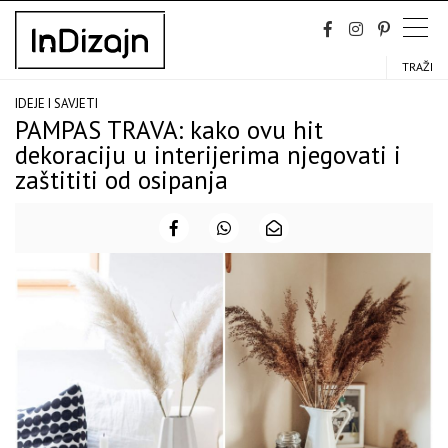
Skip
to
content
TRAŽI
IDEJE I SAVJETI
PAMPAS TRAVA: kako ovu hit
dekoraciju u interijerima njegovati i
zaštititi od osipanja