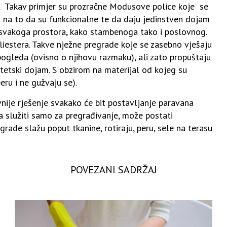
e. Takav primjer su prozračne Modusove police koje se
m na to da su funkcionalne te da daju jedinstven dojam
a svakoga prostora, kako stambenoga tako i poslovnog.
liestera. Takve nježne pregrade koje se zasebno vješaju
ogleda (ovisno o njihovu razmaku), ali zato propuštaju
stetski dojam. S obzirom na materijal od kojeg su
eru i ne gužvaju se).
nije rješenje svakako će bit postavljanje paravana
a služiti samo za pregrađivanje, može postati
rade slažu poput tkanine, rotiraju, peru, sele na terasu
POVEZANI SADRŽAJ