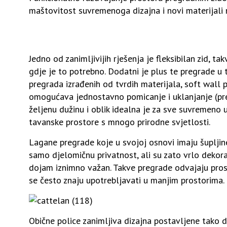
maštovitost suvremenoga dizajna i novi materijali n
Jedno od zanimljivijih rješenja je fleksibilan zid, t
gdje je to potrebno. Dodatni je plus te pregrade u t
pregrada izrađenih od tvrdih materijala, soft wall 
omogućava jednostavno pomicanje i uklanjanje (pres
željenu dužinu i oblik idealna je za sve suvremeno
tavanske prostore s mnogo prirodne svjetlosti.
Lagane pregrade koje u svojoj osnovi imaju šupljine
samo djelomičnu privatnost, ali su zato vrlo dekor
dojam iznimno važan. Takve pregrade odvajaju prosto
se često znaju upotrebljavati u manjim prostorima.
Obične police zanimljiva dizajna postavljene tako 