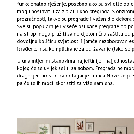
funkcionalno rješenje, posebno ako su svijetle boj
mogu postaviti uza zid ali i kao pregrada. S obziro
prozračnosti, takve su pregrade i važan dio dekor
Sve su popularnije i viseće oslikane pregrade od po
na strop mogu pružiti samo djelomičnu zaštitu od p
dovoljnu količinu svjetlosti i jamče nezaboravan e
izrađene, nisu komplicirane za održavanje (lako se p
U unajmljenim stanovima najjeftinije i najjednostav
kojeg će te uvijek seliti sa sobom. Pregrada ne mor
dragocjen prostor za odlaganje sitnica Nove se preg
pa će te ih moći iskoristiti za više namjena.