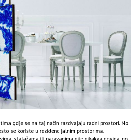
ma gdje se na taj način razdvajaju radni prostori. No
sto se koriste u rezidencijalnim prostorima.
ima, stalažama ili paravanima nije nikakva novina, no