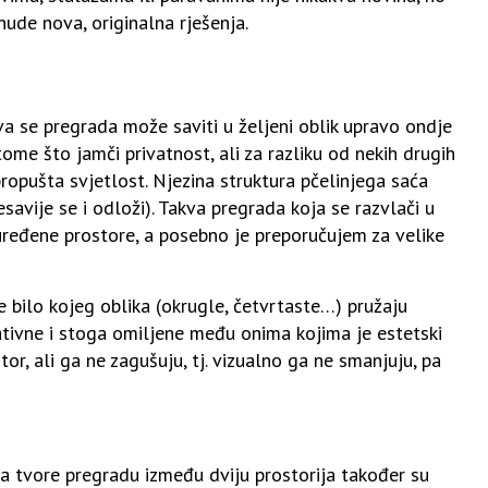
ude nova, originalna rješenja.
akva se pregrada može saviti u željeni oblik upravo ondje
ome što jamči privatnost, ali za razliku od nekih drugih
propušta svjetlost. Njezina struktura pčelinjega saća
avije se i odloži). Takva pregrada koja se razvlači u
 uređene prostore, a posebno je preporučujem za velike
 bilo kojeg oblika (okrugle, četvrtaste…) pružaju
ativne i stoga omiljene među onima kojima je estetski
r, ali ga ne zagušuju, tj. vizualno ga ne smanjuju, pa
da tvore pregradu između dviju prostorija također su