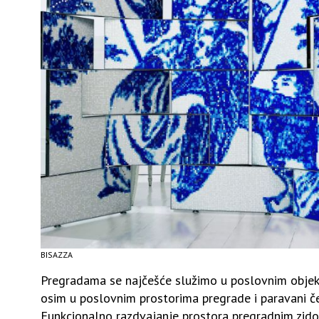
BISAZZA
Pregradama se najčešće služimo u poslovnim objekti
osim u poslovnim prostorima pregrade i paravani če
Funkcionalno razdvajanje prostora pregradnim zidov