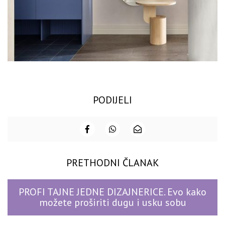
PODIJELI
PRETHODNI ČLANAK
PROFI TAJNE JEDNE DIZAJNERICE. Evo kako
možete proširiti dugu i usku sobu