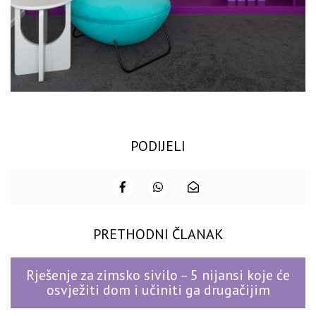
PODIJELI
PRETHODNI ČLANAK
Rješenje za zimsko sivilo – 5 nijansi koje će
osvježiti dom i učiniti ga drugačijim