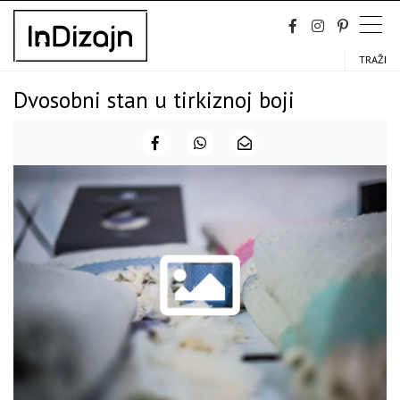
Skip
to
content
TRAŽI
Dvosobni stan u tirkiznoj boji