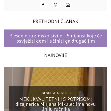
PRETHODNI ČLANAK
Rješenje za zimsko sivilo – 5 nijansi koje će
osvježiti dom i učiniti ga drugačijim
NAJNOVIJE
TRENDOVI I NOVITETI
MEKI, KVALITETNI I S POTPISOM:
dizajnerica Mirjana Mikulec ima novu
liniju ručnika