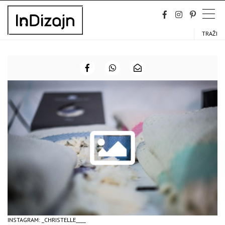
Skip
to
content
TRAŽI
INSTAGRAM: _CHRISTELLE____