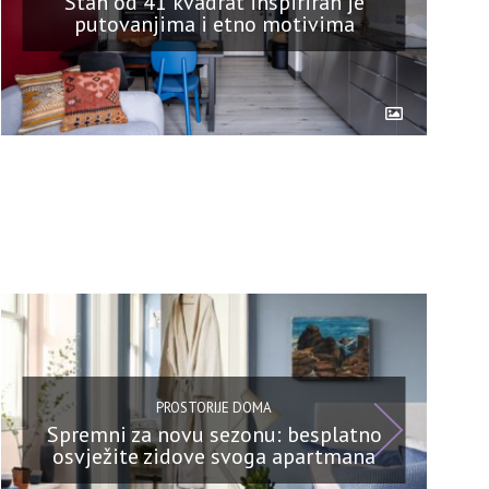
Stan od 41 kvadrat inspiriran je
putovanjima i etno motivima
PROSTORIJE DOMA
Spremni za novu sezonu: besplatno
osvježite zidove svoga apartmana