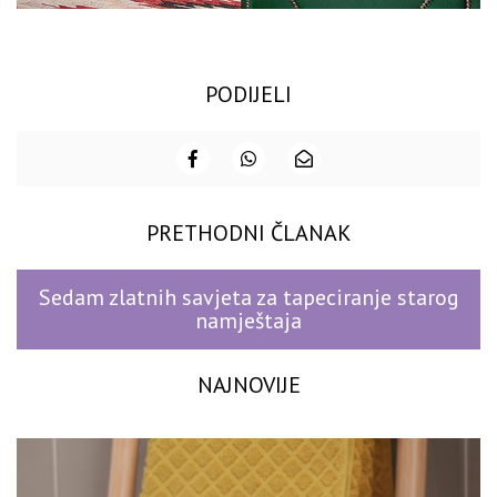
PODIJELI
PRETHODNI ČLANAK
Sedam zlatnih savjeta za tapeciranje starog
namještaja
NAJNOVIJE