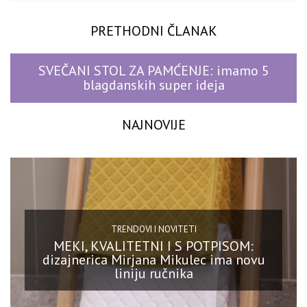
PRETHODNI ČLANAK
SVEČANI STOL ZA PAMĆENJE: imamo 5
blagdanskih super ideja
NAJNOVIJE
TRENDOVI I NOVITETI
MEKI, KVALITETNI I S POTPISOM:
dizajnerica Mirjana Mikulec ima novu
liniju ručnika