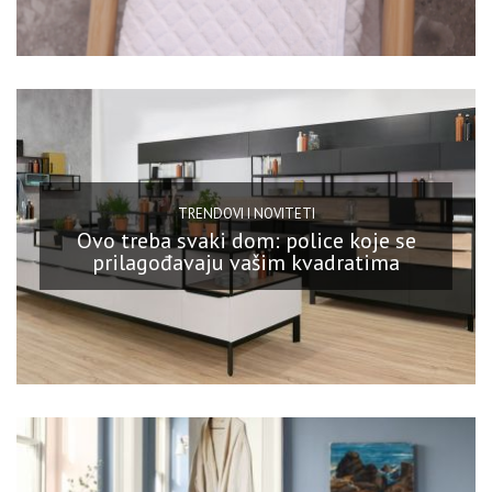
TRENDOVI I NOVITETI
Ovo treba svaki dom: police koje se
prilagođavaju vašim kvadratima