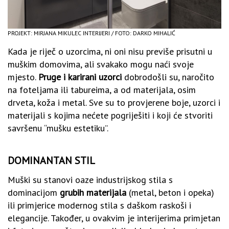
PROJEKT: MIRJANA MIKULEC INTERIJERI / FOTO: DARKO MIHALIĆ
Kada je riječ o uzorcima, ni oni nisu previše prisutni u
muškim domovima, ali svakako mogu naći svoje
mjesto.
Pruge i karirani uzorci
dobrodošli su, naročito
na foteljama ili tabureima, a od materijala, osim
drveta, koža i metal. Sve su to provjerene boje, uzorci i
materijali s kojima nećete pogriješiti i koji će stvoriti
savršenu “mušku estetiku”.
DOMINANTAN STIL
Muški su stanovi oaze industrijskog stila s
dominacijom
grubih materijala
(metal, beton i opeka)
ili primjerice modernog stila s daškom raskoši i
elegancije. Također, u ovakvim je interijerima primjetan