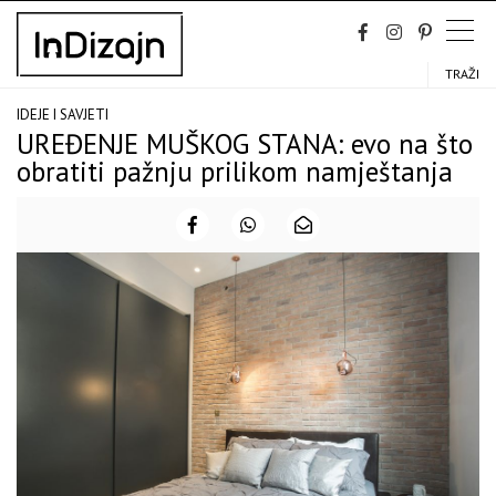
Skip
to
content
TRAŽI
IDEJE I SAVJETI
UREĐENJE MUŠKOG STANA: evo na što
obratiti pažnju prilikom namještanja