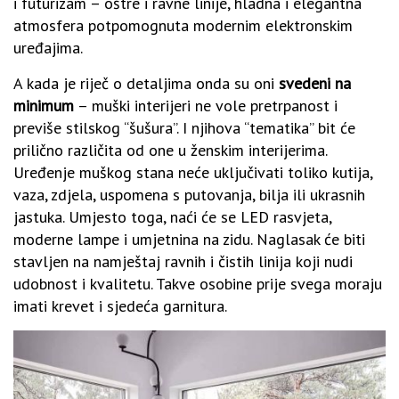
i futurizam – oštre i ravne linije, hladna i elegantna
atmosfera potpomognuta modernim elektronskim
uređajima.
A kada je riječ o detaljima onda su oni
svedeni na
minimum
– muški interijeri ne vole pretrpanost i
previše stilskog “šušura”. I njihova “tematika” bit će
prilično različita od one u ženskim interijerima.
Uređenje muškog stana neće uključivati toliko kutija,
vaza, zdjela, uspomena s putovanja, bilja ili ukrasnih
jastuka. Umjesto toga, naći će se LED rasvjeta,
moderne lampe i umjetnina na zidu. Naglasak će biti
stavljen na namještaj ravnih i čistih linija koji nudi
udobnost i kvalitetu. Takve osobine prije svega moraju
imati krevet i sjedeća garnitura.