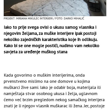
PROJEKT: MIRJANA MIKULEC INTERIJERI / FOTO: DARKO MIHALIĆ
Iako to prije svega ovisi o ukusu samog vlasnika i
njegovim željama, za muške interijere ipak postoji
nekoliko zajedničkih karakteristika koje ih odlikuju.
Kako bi se one mogle postići, nudimo vam nekoliko
savjeta za uređenje muškog stana
Kada govorimo o muškim interijerima, onda
prvenstveno mislimo na one domove u kojima
muškarci žive sami. Iako je odabir boja, materijala ili
namještaja stvar osobnog ukusa i želja, uglavnom
ćemo već brzim pregledom nekog samačkog interijera
znati je li njegov vlasnik muškarac ili žena. Jer, postoje