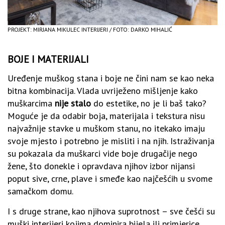
PROJEKT: MIRJANA MIKULEC INTERIJERI / FOTO: DARKO MIHALIĆ
BOJE I MATERIJALI
Uređenje muškog stana i boje ne čini nam se kao neka
bitna kombinacija. Vlada uvriježeno mišljenje kako
muškarcima
nije stalo
do estetike, no je li baš tako?
Moguće je da odabir boja, materijala i tekstura nisu
najvažnije stavke u muškom stanu, no itekako imaju
svoje mjesto i potrebno je misliti i na njih. Istraživanja
su pokazala da muškarci vide boje drugačije nego
žene, što donekle i opravdava njihov izbor nijansi
poput sive, crne, plave i smeđe kao najčešćih u svome
samačkom domu.
I s druge strane, kao njihova suprotnost – sve češći su
muški interijeri kojima dominira bijela ili primjerice