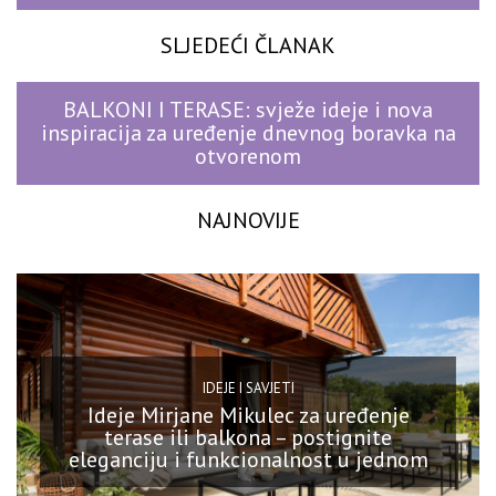
SLJEDEĆI ČLANAK
BALKONI I TERASE: svježe ideje i nova
inspiracija za uređenje dnevnog boravka na
otvorenom
NAJNOVIJE
IDEJE I SAVJETI
Ideje Mirjane Mikulec za uređenje
terase ili balkona – postignite
eleganciju i funkcionalnost u jednom