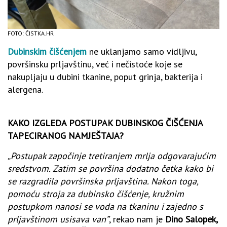
FOTO: ČISTKA.HR
Dubinskim čišćenjem
ne uklanjamo samo vidljivu,
površinsku prljavštinu, već i nečistoće koje se
nakupljaju u dubini tkanine, poput grinja, bakterija i
alergena.
KAKO IZGLEDA POSTUPAK DUBINSKOG ČIŠĆENJA
TAPECIRANOG NAMJEŠTAJA?
„Postupak započinje tretiranjem mrlja odgovarajućim
sredstvom. Zatim se površina dodatno četka kako bi
se razgradila površinska prljavština. Nakon toga,
pomoću stroja za dubinsko čišćenje, kružnim
postupkom nanosi se voda na tkaninu i zajedno s
prljavštinom usisava van”
, rekao nam je
Dino Salopek,