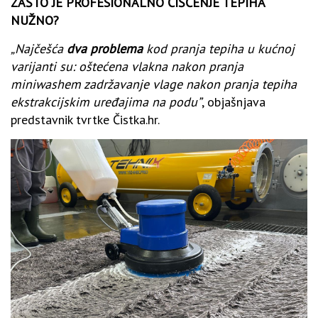
ZAŠTO JE PROFESIONALNO ČIŠĆENJE TEPIHA
NUŽNO?
„Najčešća
dva problema
kod pranja tepiha u kućnoj
varijanti su: oštećena vlakna nakon pranja
miniwashem zadržavanje vlage nakon pranja tepiha
ekstrakcijskim uređajima na podu”
, objašnjava
predstavnik tvrtke Čistka.hr.