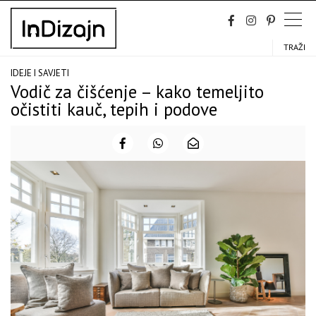
Skip
to
content
TRAŽI
IDEJE I SAVJETI
Vodič za čišćenje – kako temeljito
očistiti kauč, tepih i podove