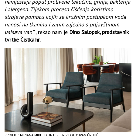
namještaja poput prolivene tekućine, grinja, bakterija
i alergena.
Tijekom procesa čišćenja koristimo
strojeve pomoću kojih se kružnim postupkom voda
nanosi na tkaninu i zatim zajedno s prljavštinom
usisava van”
, rekao nam je
Dino Salopek, predstavnik
tvrtke Čistka.hr
.
PROJEKT: MIRJANA MIKULEC INTERIJERI / FOTO: IVAN ČREPIĆ