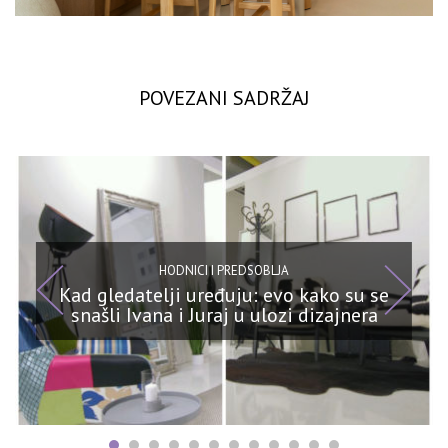
POVEZANI SADRŽAJ
HODNICI I PREDSOBLJA
Kad gledatelji uređuju: evo kako su se
snašli Ivana i Juraj u ulozi dizajnera