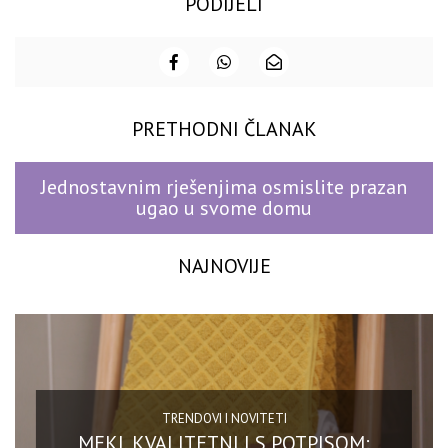
PODIJELI
PRETHODNI ČLANAK
Jednostavnim rješenjima osmislite prazan
ugao u svome domu
NAJNOVIJE
TRENDOVI I NOVITETI
MEKI, KVALITETNI I S POTPISOM: