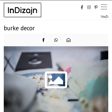
Skip
to
content
TRAŽI
burke decor