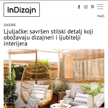
Skip
to
content
TRAŽI
GALERIJE
Ljuljačke: savršen stilski detalj koji
obožavaju dizajneri i ljubitelji
interijera