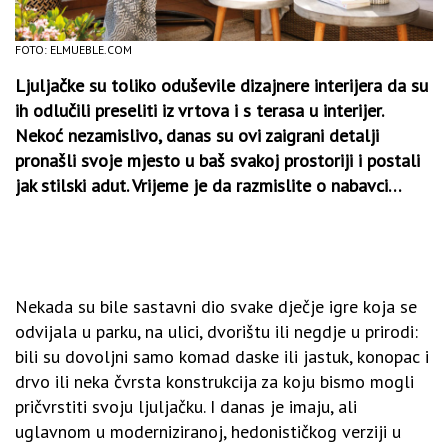
FOTO: ELMUEBLE.COM
Ljuljačke su toliko oduševile dizajnere interijera da su
ih odlučili preseliti iz vrtova i s terasa u interijer.
Nekoć nezamislivo, danas su ovi zaigrani detalji
pronašli svoje mjesto u baš svakoj prostoriji i postali
jak stilski adut. Vrijeme je da razmislite o nabavci…
Nekada su bile sastavni dio svake dječje igre koja se
odvijala u parku, na ulici, dvorištu ili negdje u prirodi:
bili su dovoljni samo komad daske ili jastuk, konopac i
drvo ili neka čvrsta konstrukcija za koju bismo mogli
pričvrstiti svoju ljuljačku. I danas je imaju, ali
uglavnom u moderniziranoj, hedonističkog verziji u