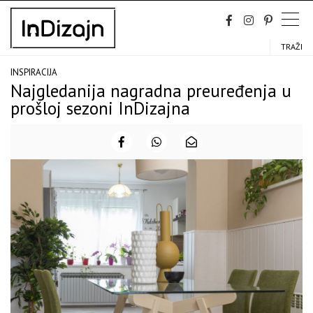
Skip
to
content
TRAŽI
INSPIRACIJA
Najgledanija nagradna preuređenja u
prošloj sezoni InDizajna