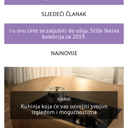
SLJEDEĆI ČLANAK
I u ovu ćete se zaljubiti do ušiju. Stiže Ikeina
kolekcija za 2019.
NAJNOVIJE
KUHINJE
Kuhinja koja će vas osvojiti svojim
izgledom i mogućnostima