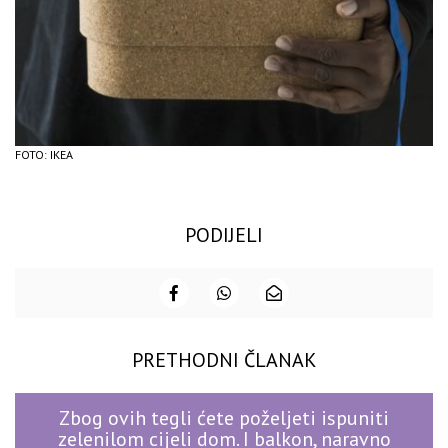
FOTO: IKEA
PODIJELI
PRETHODNI ČLANAK
Zbog ovih tegli ćete poželjeti ispuniti
zelenilom cijeli dom. I balkon, naravno