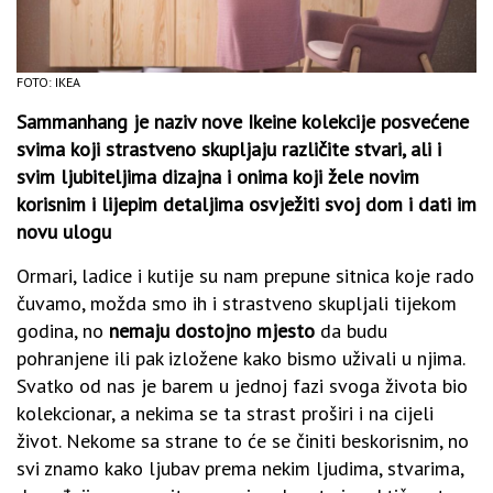
FOTO: IKEA
Sammanhang je naziv nove Ikeine kolekcije posvećene
svima koji strastveno skupljaju različite stvari, ali i
svim ljubiteljima dizajna i onima koji žele novim
korisnim i lijepim detaljima osvježiti svoj dom i dati im
novu ulogu
Ormari, ladice i kutije su nam prepune sitnica koje rado
čuvamo, možda smo ih i strastveno skupljali tijekom
godina, no
nemaju dostojno mjesto
da budu
pohranjene ili pak izložene kako bismo uživali u njima.
Svatko od nas je barem u jednoj fazi svoga života bio
kolekcionar, a nekima se ta strast proširi i na cijeli
život. Nekome sa strane to će se činiti beskorisnim, no
svi znamo kako ljubav prema nekim ljudima, stvarima,