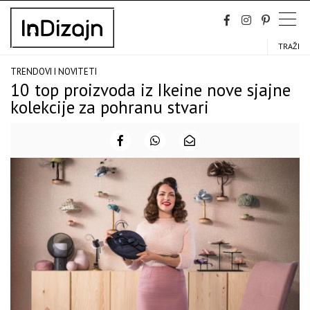
Skip
to
content
TRAŽI
TRENDOVI I NOVITETI
10 top proizvoda iz Ikeine nove sjajne
kolekcije za pohranu stvari