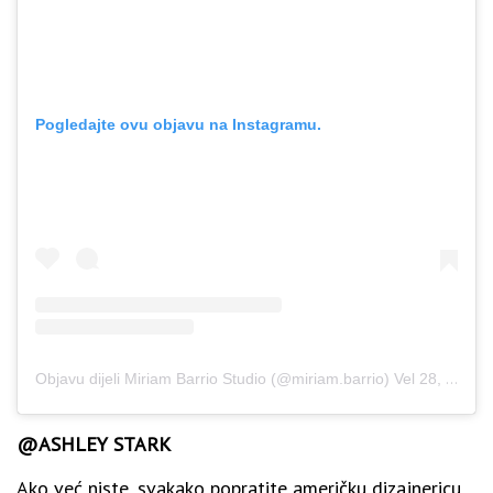
Pogledajte ovu objavu na Instagramu.
Objavu dijeli Miriam Barrio Studio (@miriam.barrio)
Vel 28, 2018 u 12:25 PST
@ASHLEY STARK
Ako već niste, svakako popratite američku dizajnericu