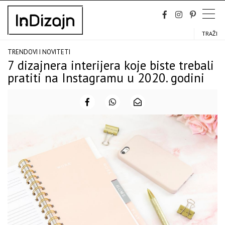
Skip
to
content
TRAŽI
TRENDOVI I NOVITETI
7 dizajnera interijera koje biste trebali
pratiti na Instagramu u 2020. godini