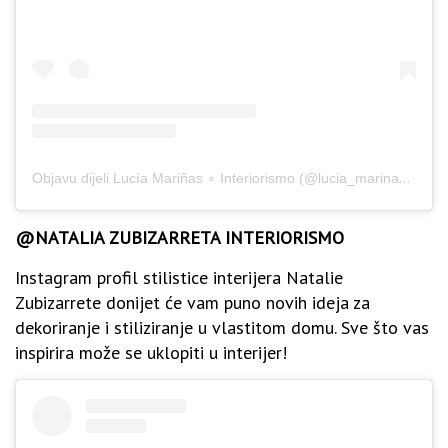
Objavu dijeli Lucía Mariñas ∘ Interiorismo (@lucia_marinas)
Ruj 
@NATALIA ZUBIZARRETA INTERIORISMO
Instagram profil stilistice interijera Natalie
Zubizarrete donijet će vam puno novih ideja za
dekoriranje i stiliziranje u vlastitom domu. Sve što vas
inspirira može se uklopiti u interijer!