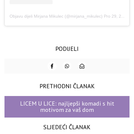
Objavu dijeli Mirjana Mikulec (@mirjana_mikulec)
Pro 29, 2019 u 12:01 PST
PODIJELI
PRETHODNI ČLANAK
LICEM U LICE: najljepši komadi s hit
motivom za vaš dom
SLJEDEĆI ČLANAK