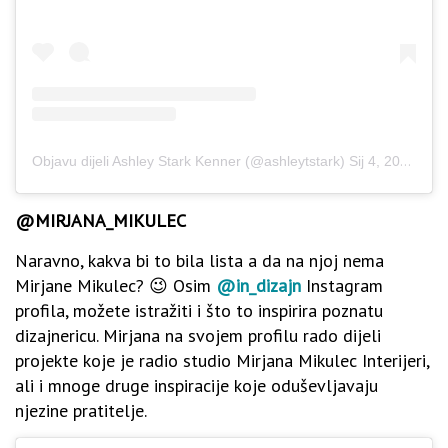
Objavu dijeli Ashley Stark Kenner (@ashleytstark)
Sij 4, 2020 u 1:19 PST
@MIRJANA_MIKULEC
Naravno, kakva bi to bila lista a da na njoj nema
Mirjane Mikulec? 😉 Osim
@in_dizajn
Instagram
profila, možete istražiti i što to inspirira poznatu
dizajnericu. Mirjana na svojem profilu rado dijeli
projekte koje je radio studio Mirjana Mikulec Interijeri,
ali i mnoge druge inspiracije koje oduševljavaju
njezine pratitelje.