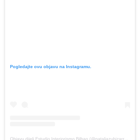
Pogledajte ovu objavu na Instagramu.
Objavu dijeli Estudio Interiorismo Bilbao (@nataliazubizarretainteriorismo)