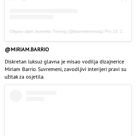
Objavu dijeli Jeanette Trensig (@jeanettetrensig)
Pro 13, 2019 u 11:49 PST
@MIRIAM.BARRIO
Diskretan luksuz glavna je misao vodilja dizajnerice
Miriam Barrio. Suvremeni, zavodljivi interijeri pravi su
užitak za osjetila.