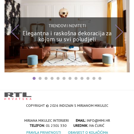
TRENDOVI I NOVITETI
Elegantna i raskošna dekoracija za
kojom su svi poludjeli
COPYRIGHT © 2026 INDIZAJN S MIRJANOM MIKULEC
MIRJANA MIKULEC INTERIJERI
EMAIL:
INFO@MMI.HR
TELEFON:
01 2301 330
UREDNIK:
IVA ĆURIĆ
PRAVILA PRIVATNOSTI
OBAVIJEST O KOLAČIĆIMA