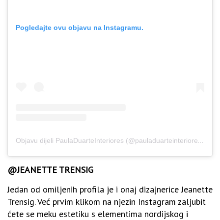
Pogledajte ovu objavu na Instagramu.
Objavu dijeli PaulaDuarteInteriores (@pauladuarteinteriores)
Kol 
@JEANETTE TRENSIG
Jedan od omiljenih profila je i onaj dizajnerice Jeanette
Trensig. Već prvim klikom na njezin Instagram zaljubit
ćete se meku estetiku s elementima nordijskog i