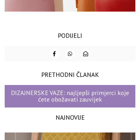
PODIJELI
PRETHODNI ČLANAK
DIZAJNERSKE VAZE: najljepši primjerci koje
ćete obožavati zauvijek
NAJNOVIJE