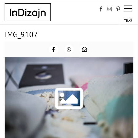
Skip
to
content
TRAŽI
IMG_9107