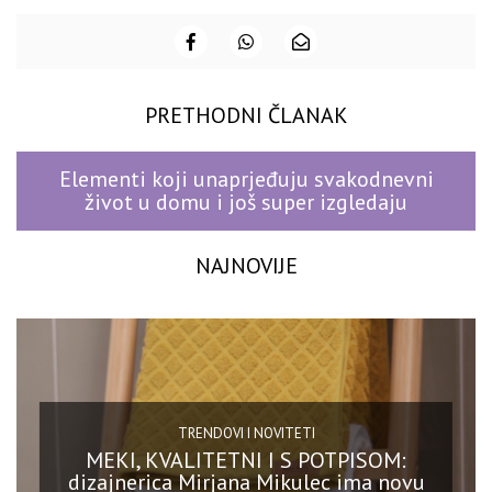
PRETHODNI ČLANAK
Elementi koji unaprjeđuju svakodnevni
život u domu i još super izgledaju
NAJNOVIJE
TRENDOVI I NOVITETI
MEKI, KVALITETNI I S POTPISOM:
dizajnerica Mirjana Mikulec ima novu