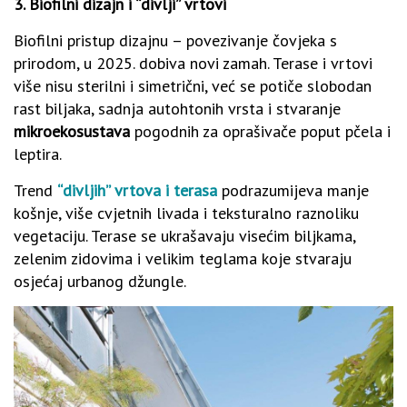
3.
Biofilni dizajn i “divlji” vrtovi
Biofilni pristup dizajnu – povezivanje čovjeka s
prirodom, u 2025. dobiva novi zamah. Terase i vrtovi
više nisu sterilni i simetrični, već se potiče slobodan
rast biljaka, sadnja autohtonih vrsta i stvaranje
mikroekosustava
pogodnih za oprašivače poput pčela i
leptira.
Trend
“divljih” vrtova i terasa
podrazumijeva manje
košnje, više cvjetnih livada i teksturalno raznoliku
vegetaciju. Terase se ukrašavaju visećim biljkama,
zelenim zidovima i velikim teglama koje stvaraju
osjećaj urbanog džungle.