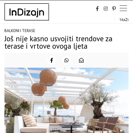
Skip
to
content
TRAŽI
BALKONI I TERASE
Još nije kasno usvojiti trendove za
terase i vrtove ovoga ljeta