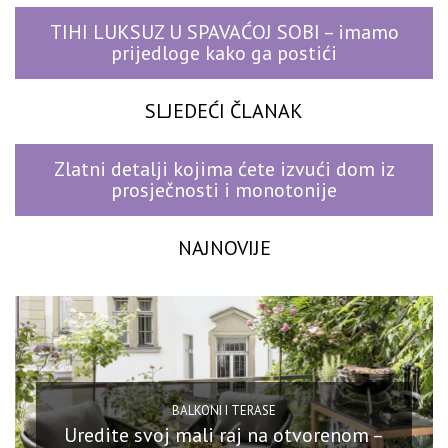
TIHI LUKSUZ U SPAVAĆOJ SOBI – imamo
prijedloge kako ga postići
SLJEDEĆI ČLANAK
Zlatni detalji kojima ćete izvući dom iz
prosječnosti i monotonije
NAJNOVIJE
BALKONI I TERASE
Uredite svoj mali raj na otvorenom –