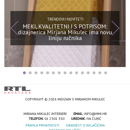
TRENDOVI I NOVITETI
MEKI, KVALITETNI I S POTPISOM:
dizajnerica Mirjana Mikulec ima novu
liniju ručnika
COPYRIGHT © 2026 INDIZAJN S MIRJANOM MIKULEC
MIRJANA MIKULEC INTERIJERI
EMAIL:
INFO@MMI.HR
TELEFON:
01 2301 330
UREDNIK:
IVA ĆURIĆ
PRAVILA PRIVATNOSTI
OBAVIJEST O KOLAČIĆIMA