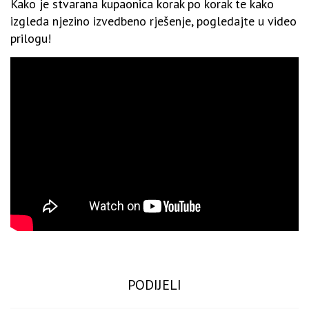
Kako je stvarana kupaonica korak po korak te kako
izgleda njezino izvedbeno rješenje, pogledajte u video
prilogu!
PODIJELI