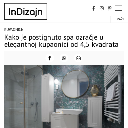
Skip
to
content
TRAŽI
KUPAONICE
Kako je postignuto spa ozračje u
elegantnoj kupaonici od 4,5 kvadrata