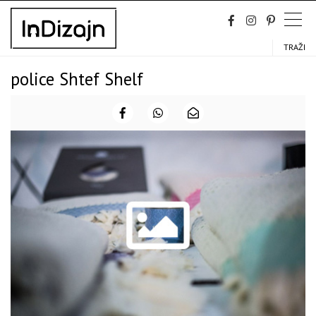
Skip
to
content
TRAŽI
police Shtef Shelf