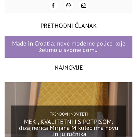
PRETHODNI ČLANAK
Made in Croatia: nove moderne police koje
želimo u svome domu
NAJNOVIJE
TRENDOVI I NOVITETI
MEKI, KVALITETNI I S POTPISOM:
dizajnerica Mirjana Mikulec ima novu
liniju ručnika