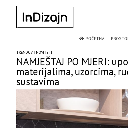
Skip
to
content
POČETNA
PROSTO
TRENDOVI I NOVITETI
NAMJEŠTAJ PO MJERI: upoz
materijalima, uzorcima, r
sustavima