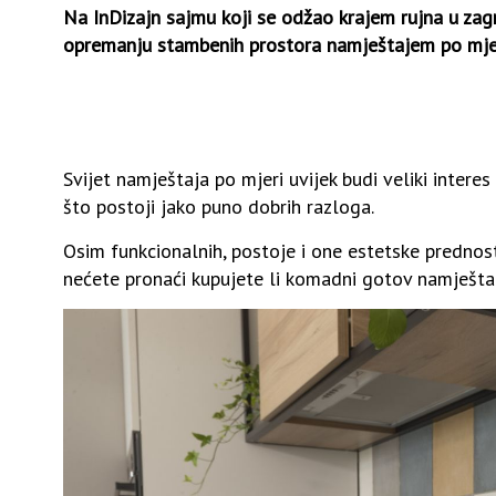
Na InDizajn sajmu koji se odžao krajem rujna u zagr
opremanju stambenih prostora namještajem po mjer
Svijet namještaja po mjeri uvijek budi veliki interes 
što postoji jako puno dobrih razloga.
Osim funkcionalnih, postoje i one estetske prednost
nećete pronaći kupujete li komadni gotov namještaj