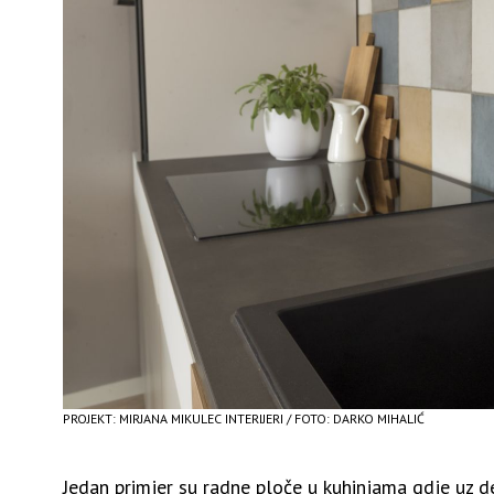
PROJEKT: MIRJANA MIKULEC INTERIJERI / FOTO: DARKO MIHALIĆ
Jedan primjer su radne ploče u kuhinjama gdje uz de