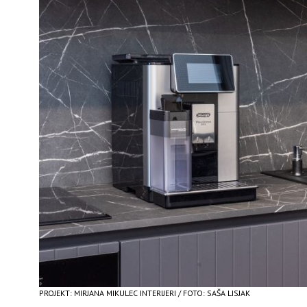
PROJEKT: MIRJANA MIKULEC INTERIJERI / FOTO: SAŠA LISJAK