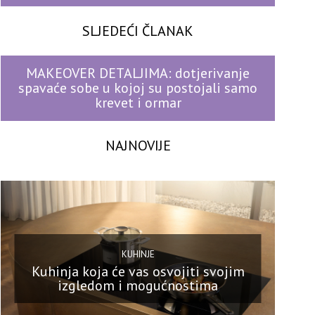
SLJEDEĆI ČLANAK
MAKEOVER DETALJIMA: dotjerivanje
spavaće sobe u kojoj su postojali samo
krevet i ormar
NAJNOVIJE
KUHINJE
Kuhinja koja će vas osvojiti svojim
izgledom i mogućnostima