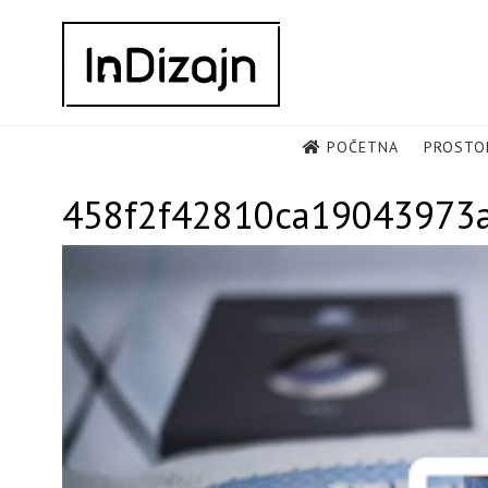
Skip
to
content
POČETNA
PROSTO
458f2f42810ca19043973