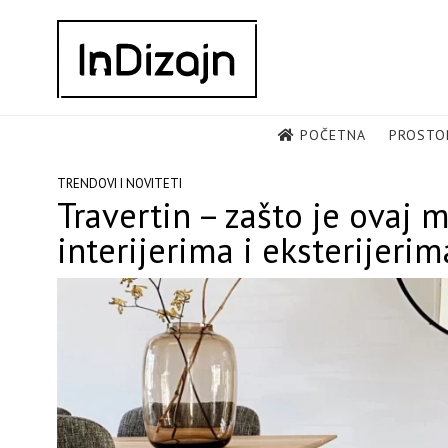
Skip
to
content
POČETNA
PROSTO
TRENDOVI I NOVITETI
Travertin – zašto je ovaj m
interijerima i eksterijerim