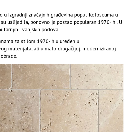
stio u izgradnji značajnih građevina poput Koloseuma u
su uslijedila,
ponovno je postao popularan 1970-ih
. U
utarnjih i vanjskih podova.
pomama za stilom 1970-ih u u
ređenju
og materijala, ali u malo drugačijoj, moderniziranoj
 obrade.