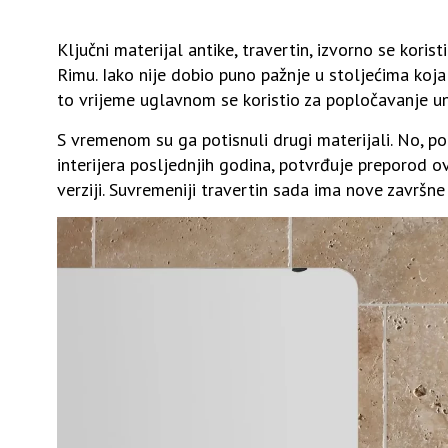
Ključni materijal antike, travertin, izvorno se kori
Rimu. Iako nije dobio puno pažnje u stoljećima koja 
to vrijeme uglavnom se koristio za popločavanje un
S vremenom su ga potisnuli drugi materijali. No, 
interijera
posljednjih godina, potvrđuje preporod ov
verziji.
Suvremeniji
travertin sada ima nove završne