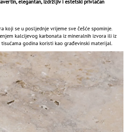
vertin, elegantan, izdržljiv i estetski privlačan
era koji se u posljednje vrijeme sve češće spominje.
enjem kalcijevog karbonata iz mineralnih izvora ili iz
 tisućama godina koristi kao građevinski materijal.