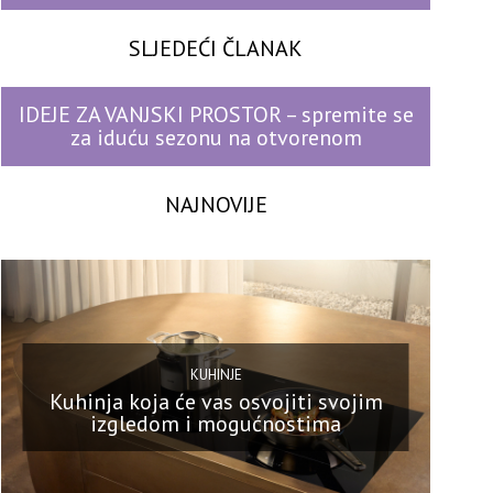
SLJEDEĆI ČLANAK
IDEJE ZA VANJSKI PROSTOR – spremite se
za iduću sezonu na otvorenom
NAJNOVIJE
KUHINJE
Kuhinja koja će vas osvojiti svojim
izgledom i mogućnostima