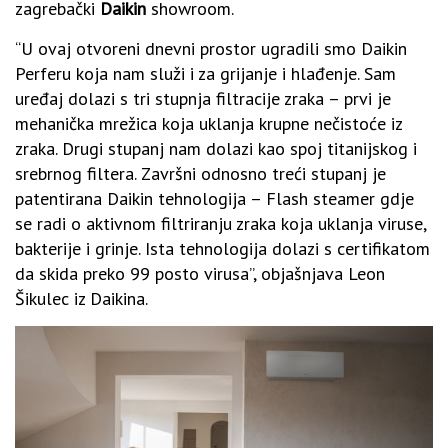
zagrebački
Daikin
showroom.
“U ovaj otvoreni dnevni prostor ugradili smo Daikin
Perferu koja nam služi i za grijanje i hlađenje. Sam
uređaj dolazi s tri stupnja filtracije zraka – prvi je
mehanička mrežica koja uklanja krupne nečistoće iz
zraka. Drugi stupanj nam dolazi kao spoj titanijskog i
srebrnog filtera. Završni odnosno treći stupanj je
patentirana Daikin tehnologija – Flash steamer gdje
se radi o aktivnom filtriranju zraka koja uklanja viruse,
bakterije i grinje. Ista tehnologija dolazi s certifikatom
da skida preko 99 posto virusa”, objašnjava Leon
Šikulec iz Daikina.