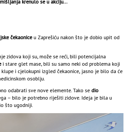
emišljanja krenulo se u akciju…
ijske čekaonice
u Zaprešiću nakon što je dobio upit od
je zidova koji su, može se reći, bili potencijalna
e
i stare glet mase, bili su samo neki od problema koji
 klupe i cjelokupni izgled čekaonice, jasno je bilo da će
medicinskom osoblju.
ebno odabrati sve nove elemente. Tako se
dio
ega – bilo je potrebno riješiti zidove. Ideja je bila u
io što ugodniji.