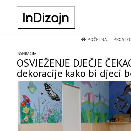
Skip
to
content
POČETNA
PROSTO
INSPIRACIJA
OSVJEŽENJE DJEČJE ČEKAON
dekoracije kako bi djeci b