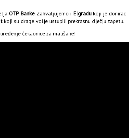
elja
OTP Banke
. Zahvaljujemo i
Elgradu
koji je donirao
rt
koji su drage volje ustupili prekrasnu dječju tapetu.
 uređenje čekaonice za mališane!