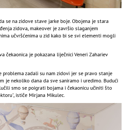
da se na zidove stave jarke boje. Obojena je stara
ređenja zidova, makeover je završio slaganjem
nima učvršćenima u zid kako bi se svi elementi mogli
va čekaonica je pokazana liječnici Veneri Zahariev
še problema zadali su nam zidovi jer se pravo stanje
am je nekoliko dana da sve saniramo i uredimo. Budući
učili smo se poigrati bojama i čekaonicu učiniti što
toru”, ističe Mirjana Mikulec.