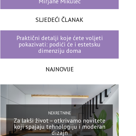
Mirjane Mikulec
SLJEDEĆI ČLANAK
Praktični detalji koje ćete voljeti
pokazivati: podići će i estetsku
dimenziju doma
NAJNOVIJE
NEKRETNINE
Za lakši život – otkrivamo novitete
koji spajaju tehnologiju i moderan
dizajn