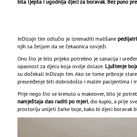
bila ljepša i ugodnija djeci za boravak. Bez puno pr
InDizajn tim odlučio je iznenaditi mališane
pedijatr
njih sa željom da se čekaonica osvježi.
Ono što je bilo prijeko potrebno je sanacija i uređen
opasnost za djecu koja ovdje dolaze.
Ljuštenje boj
su dočekali InDizajn tim. Ako se tome pribroje stare
preuređenje biti dobrodošlo i malim pacijentima i 
Prije nego što se krenulo u makeover, bilo je potr
namještaja dao raditi po mjeri
, dio kupio, a prije sv
prostoriju unijeti žarke boje, kako bi djeci boravak b