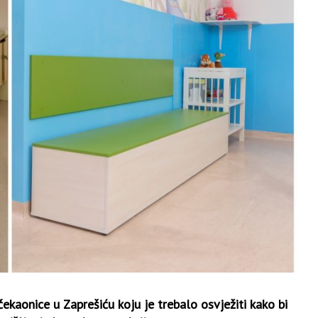
čekaonice u Zaprešiću koju je trebalo osvježiti kako bi