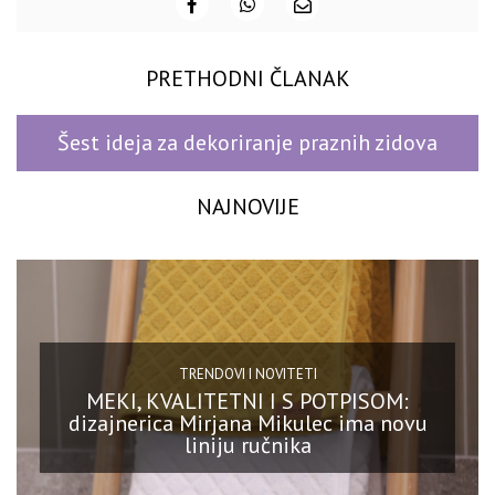
PRETHODNI ČLANAK
Šest ideja za dekoriranje praznih zidova
NAJNOVIJE
TRENDOVI I NOVITETI
MEKI, KVALITETNI I S POTPISOM:
dizajnerica Mirjana Mikulec ima novu
liniju ručnika