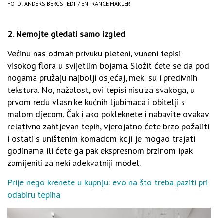
FOTO: ANDERS BERGSTEDT / ENTRANCE MAKLERI
2. Nemojte gledati samo izgled
Većinu nas odmah privuku pleteni, vuneni tepisi
visokog flora u svijetlim bojama. Složit ćete se da pod
nogama pružaju najbolji osjećaj, meki su i predivnih
tekstura. No, nažalost, ovi tepisi nisu za svakoga, u
prvom redu vlasnike kućnih ljubimaca i obitelji s
malom djecom. Čak i ako pokleknete i nabavite ovakav
relativno zahtjevan tepih, vjerojatno ćete brzo požaliti
i ostati s uništenim komadom koji je mogao trajati
godinama ili ćete ga pak ekspresnom brzinom ipak
zamijeniti za neki adekvatniji model.
Prije nego krenete u kupnju: evo na što treba paziti pri
odabiru tepiha