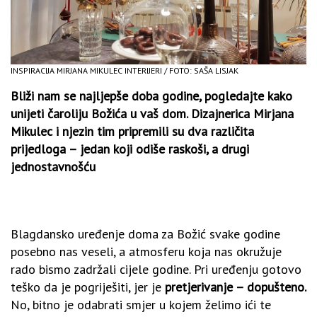
INSPIRACIJA MIRJANA MIKULEC INTERIJERI / FOTO: SAŠA LISJAK
Bliži nam se najljepše doba godine, pogledajte kako
unijeti čaroliju Božića u vaš dom.
Dizajnerica Mirjana
Mikulec i njezin tim pripremili su dva različita
prijedloga – jedan koji odiše raskoši, a drugi
jednostavnošću
Blagdansko uređenje doma za Božić svake godine
posebno nas veseli, a atmosferu koja nas okružuje
rado bismo zadržali cijele godine. Pri uređenju gotovo
teško da je pogriješiti, jer je
pretjerivanje – dopušteno.
No, bitno je odabrati smjer u kojem želimo ići te