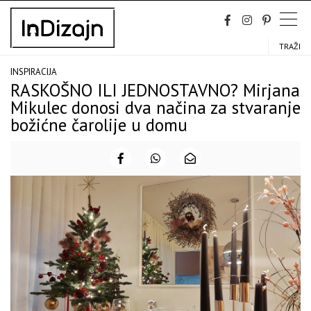
Skip
to
content
TRAŽI
INSPIRACIJA
RASKOŠNO ILI JEDNOSTAVNO? Mirjana
Mikulec donosi dva načina za stvaranje
božićne čarolije u domu