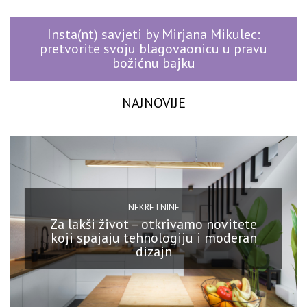
Insta(nt) savjeti by Mirjana Mikulec:
pretvorite svoju blagovaonicu u pravu
božićnu bajku
NAJNOVIJE
NEKRETNINE
Za lakši život – otkrivamo novitete
koji spajaju tehnologiju i moderan
dizajn