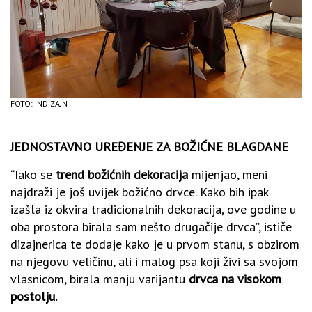
FOTO: INDIZAJN
JEDNOSTAVNO UREĐENJE ZA BOŽIĆNE BLAGDANE
“Iako se
trend božićnih dekoracija
mijenjao, meni
najdraži je još uvijek božićno drvce. Kako bih ipak
izašla iz okvira tradicionalnih dekoracija, ove godine u
oba prostora birala sam nešto drugačije drvca”, ističe
dizajnerica te dodaje kako je u prvom stanu, s obzirom
na njegovu veličinu, ali i malog psa koji živi sa svojom
vlasnicom, birala manju varijantu
drvca na visokom
postolju.