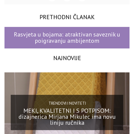
PRETHODNI ČLANAK
Rasvjeta u bojama: atraktivan saveznik u
poigravanju ambijentom
NAJNOVIJE
TRENDOVI I NOVITETI
MEKI, KVALITETNI I S POTPISOM:
dizajnerica Mirjana Mikulec ima novu
liniju ručnika