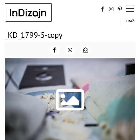
Skip
to
content
TRAŽI
_KD_1799-5-copy