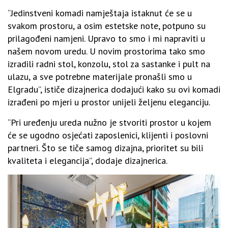
“Jedinstveni komadi namještaja istaknut će se u
svakom prostoru, a osim estetske note, potpuno su
prilagođeni namjeni. Upravo to smo i mi napraviti u
našem novom uredu. U novim prostorima tako smo
izradili radni stol, konzolu, stol za sastanke i pult na
ulazu, a sve potrebne materijale pronašli smo u
Elgradu”, ističe dizajnerica dodajući kako su ovi komadi
izrađeni po mjeri u prostor unijeli željenu eleganciju.
“Pri uređenju ureda nužno je stvoriti prostor u kojem
će se ugodno osjećati zaposlenici, klijenti i poslovni
partneri. Što se tiče samog dizajna, prioritet su bili
kvaliteta i elegancija”, dodaje dizajnerica.