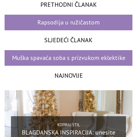
PRETHODNI ČLANAK
Rapsodija u ružičastom
SLJEDEĆI ČLANAK
Muška spavaća soba s prizvukom eklektike
NAJNOVIJE
KOPIRAJ STIL
BLAGDANSKA INSPIRACIJA: unesite