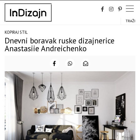
Skip
to
content
TRAŽI
KOPIRAJ STIL
Dnevni boravak ruske dizajnerice
Anastasiie Andreichenko