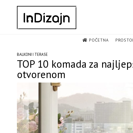
Skip
to
content
POČETNA
PROSTO
BALKONI I TERASE
TOP 10 komada za najljep
otvorenom