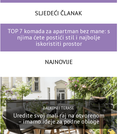
SLJEDEĆI ČLANAK
TOP 7 komada za apartman bez mane: s
njima ćete postići stil i najbolje
iskoristiti prostor
NAJNOVIJE
BALKONI I TERASE
Uredite svoj mali raj na otvorenom
– imamo ideje za podne obloge