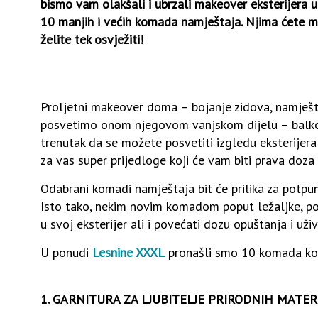
bismo vam olakšali i ubrzali makeover eksterijera u
10 manjih i većih komada namještaja. Njima ćete moć
želite tek osvježiti!
Proljetni makeover doma – bojanje zidova, namješta
posvetimo onom njegovom vanjskom dijelu – balkonu
trenutak da se možete posvetiti izgledu eksterijer
za vas super prijedloge koji će vam biti prava doza 
Odabrani komadi namještaja bit će prilika za potpun
Isto tako, nekim novim komadom poput ležaljke, pom
u svoj eksterijer ali i povećati dozu opuštanja i uživ
U ponudi
Lesnine XXXL
pronašli smo 10 komada koji 
1. GARNITURA ZA LJUBITELJE PRIRODNIH MATER