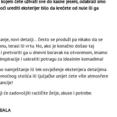
 kojem ćete uživati sve do kasne jeseni, odabrali smo
i urediti eksterijer bilo da krećete od nule ili ga
nje, novi detalji… često se produži pa nikako da se
, terasi ili vrtu. No, ako je konačno došao taj
a i pretvoriti ga u dnevni boravak na otvorenom, imamo
inspiracije i uskratiti potragu za idealnim komadima!
o namještanje ili tek osvježenje eksterijera detaljima.
oćnog stolića ili ljuljačke unijet ćete više atmosfere
ancije!
će zadovoljiti različite želje, ukuse i potrebe.
IJALA