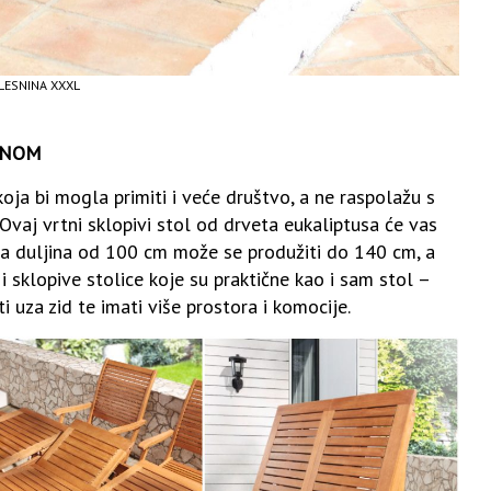
 LESNINA XXXL
ENOM
ja bi mogla primiti i veće društvo, a ne raspolažu s
 Ovaj vrtni sklopivi stol od drveta eukaliptusa će vas
a duljina od 100 cm može se produžiti do 140 cm, a
e i sklopive stolice koje su praktične kao i sam stol –
i uza zid te imati više prostora i komocije.