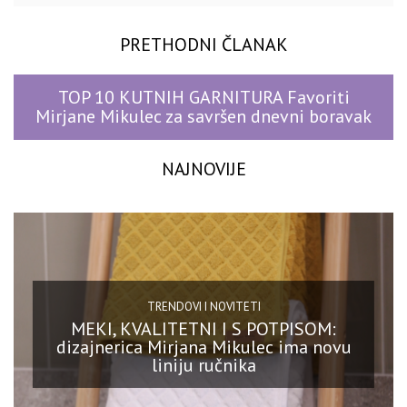
PRETHODNI ČLANAK
TOP 10 KUTNIH GARNITURA Favoriti
Mirjane Mikulec za savršen dnevni boravak
NAJNOVIJE
TRENDOVI I NOVITETI
MEKI, KVALITETNI I S POTPISOM:
dizajnerica Mirjana Mikulec ima novu
liniju ručnika