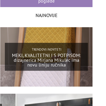
poglede
NAJNOVIJE
TRENDOVI I NOVITETI
MEKI, KVALITETNI I S POTPISOM:
dizajnerica Mirjana Mikulec ima
novu liniju ručnika