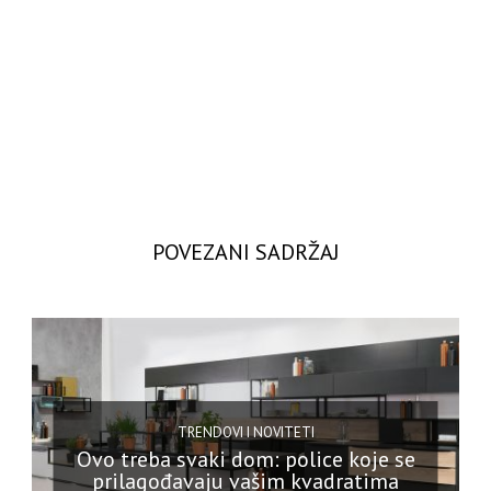
POVEZANI SADRŽAJ
TRENDOVI I NOVITETI
Ovo treba svaki dom: police koje se
prilagođavaju vašim kvadratima