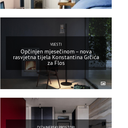
VIJESTI
Opčinjen mjesečinom – nova
rasvjetna tijela Konstantina Grčića
za Flos
DIZAJNERSKI PROSTORI