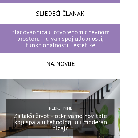
SLJEDEĆI ČLANAK
Blagovaonica u otvorenom dnevnom
prostoru – divan spoj udobnosti,
funkcionalnosti i estetike
NAJNOVIJE
NEKRETNINE
Za lakši život – otkrivamo novitete
koji spajaju tehnologiju i moderan
dizajn