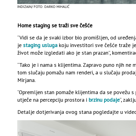
INDIZAJN/ FOTO: DARKO MIHALIĆ
Home staging se traži sve češće
“Vidi se da je svaki izbor bio promišljen, od uređe
je
staging usluga
koju investitori sve češće traže j
život može izgledati ako je stan prazan”, komentira
“Tako je i nama s klijentima. Zapravo puno njih ne m
tom slučaju pomažu nam renderi, a u slučaju prodaje
Mirjana.
“Opremljen stan pomaže klijentima da se povežu s p
utječe na percepciju prostora i
brzinu podaje
“, zakl
Detalje dotjerivanja ovog stana pogledajte u video