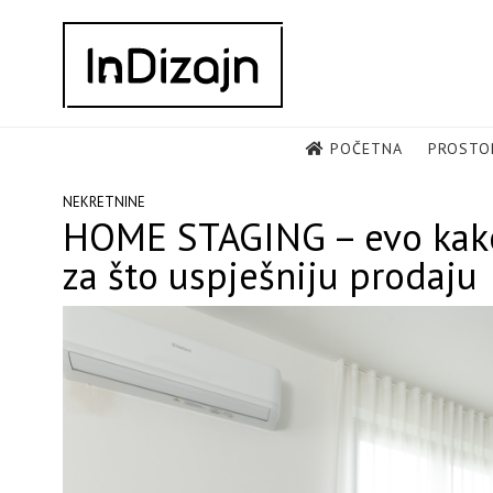
Skip
to
content
POČETNA
PROSTO
NEKRETNINE
HOME STAGING – evo kako
za što uspješniju prodaju