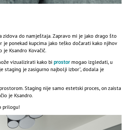
nja zidova do namještaja. Zapravo mi je jako drago što
er je ponekad kupcima jako teško dočarati kako njihov
o je Ksandro Kovačič.
ože vizualizirati kako bi
prostor
mogao izgledati, u
 staging je zasigurno najbolji izbor”, dodala je
rostorom. Staging nije samo estetski proces, on zaista
jučio je Ksandro.
 prilogu!