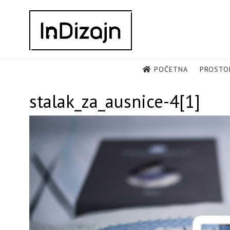
Skip
to
content
POČETNA
PROSTO
stalak_za_ausnice-4[1]