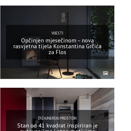
VIJESTI
Opčinjen mjesečinom – nova
rasvjetna tijela Konstantina Grčića
za Flos
DIZAJNERSKI PROSTORI
Stan od 41 kvadrat inspiriran je