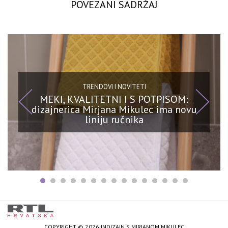
POVEZANI SADRŽAJ
TRENDOVI I NOVITETI
MEKI, KVALITETNI I S POTPISOM:
dizajnerica Mirjana Mikulec ima novu
liniju ručnika
COPYRIGHT © 2026 INDIZAJN S MIRJANOM MIKULEC