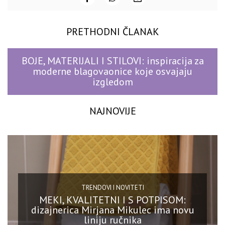
PRETHODNI ČLANAK
BOJE, MATERIJALI I STILOVI: inspiracija za
moderne blagovaonice koje osvajaju
izgledom
NAJNOVIJE
TRENDOVI I NOVITETI
MEKI, KVALITETNI I S POTPISOM:
dizajnerica Mirjana Mikulec ima novu
liniju ručnika